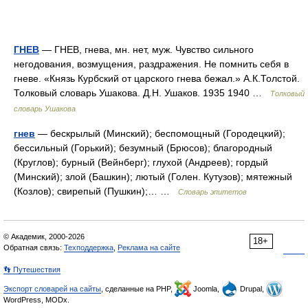
ГНЕВ
— ГНЕВ, гнева, мн. нет, муж. Чувство сильного
негодования, возмущения, раздражения. Не помнить себя в
гневе. «Князь Курбский от царского гнева бежал.» А.К.Толстой.
Толковый словарь Ушакова. Д.Н. Ушаков. 1935 1940 …
Толковый
словарь Ушакова
гнев
— бескрылый (Минский); беспомощный (Городецкий);
бессильный (Горький); безумный (Брюсов); благородный
(Круглов); бурный (Вейнберг); глухой (Андреев); гордый
(Минский); злой (Башкин); лютый (Голен. Кутузов); мятежный
(Козлов); свирепый (Пушкин);… …
Словарь эпитетов
© Академик, 2000-2026
18+
Обратная связь:
Техподдержка
,
Реклама на сайте
👣 Путешествия
Экспорт словарей на сайты
, сделанные на PHP,
Joomla,
Drupal,
WordPress, MODx.