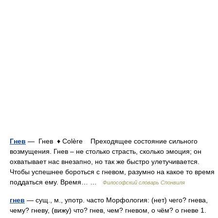
Гнев
— Гнев ♦ Colère Преходящее состояние сильного
возмущения. Гнев – не столько страсть, сколько эмоция; он
охватывает нас внезапно, но так же быстро улетучивается.
Чтобы успешнее бороться с гневом, разумно на какое то время
поддаться ему. Время… …
Философский словарь Спонвиля
гнев
— сущ., м., употр. часто Морфология: (нет) чего? гнева,
чему? гневу, (вижу) что? гнев, чем? гневом, о чём? о гневе 1.