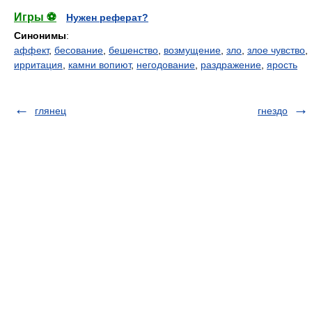
Игры ⚽
Нужен реферат?
Синонимы
:
аффект
,
бесование
,
бешенство
,
возмущение
,
зло
,
злое чувство
,
ирритация
,
камни вопиют
,
негодование
,
раздражение
,
ярость
глянец
гнездо