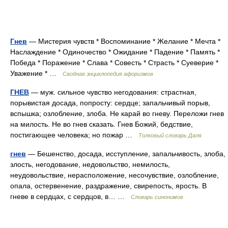
Гнев
— Мистерия чувств * Воспоминание * Желание * Мечта *
Наслаждение * Одиночество * Ожидание * Падение * Память *
Победа * Поражение * Слава * Совесть * Страсть * Суеверие *
Уважение * …
Сводная энциклопедия афоризмов
ГНЕВ
— муж. сильное чувство негодования: страстная,
порывистая досада, попросту: сердце; запальчивый порыв,
вспышка; озлобление, злоба. Не карай во гневу. Переложи гнев
на милость. Не во гнев сказать. Гнев Божий, бедствие,
постигающее человека; но пожар …
Толковый словарь Даля
гнев
— Бешенство, досада, исступление, запальчивость, злоба,
злость, негодование, недовольство, немилость,
неудовольствие, нерасположение, несочувствие, озлобление,
опала, остервенение, раздражение, свирепость, ярость. В
гневе в сердцах, с сердцов, в… …
Словарь синонимов